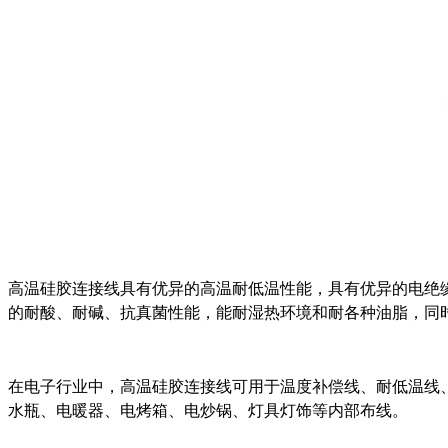
OBD16P公头 TO OBD16P
母头+丰田16P母头
高温硅胶连接线具有优异的高温耐低温性能，具有优异的电绝
的耐酸、耐碱、抗真菌性能，能耐湿热环境和耐各种油脂，同
在电子行业中，高温硅胶连接线可用于温度补偿线、耐低温线
OBD16P公母转接头 TO
水瓶、电暖器、电烤箱、电炒锅、灯具灯饰等内部布线。
丰田16P母头